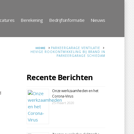
catures
Berekening
Bedrijfsinformatie
Nieuws
HOME
PARKEERGARAGE VENTILATIE
HEVIGE ROOKONTWIKKELING BIJ BRAND IN
PARKEERGARAGE SCHIEDAM
Recente Berichten
Onze werkzaamheden en het
d
Corona-Virus
25 maart 2020