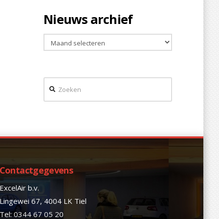
Nieuws archief
Nieuws
archief
Zoeken
Contactgegevens
ExcelAir b.v.
Lingewei 67, 4004 LK Tiel
Tel:
0344 67 05 20