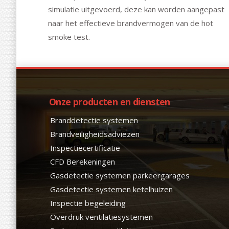
simulatie uitgevoerd, deze kan worden aangepast
naar het effectieve brandvermogen van de hot
smoke test.
Onze producten en diensten
Branddetectie systemen
Brandveiligheidsadviezen
Inspectiecertificatie
CFD Berekeningen
Gasdetectie systemen parkeergarages
Gasdetectie systemen ketelhuizen
Inspectie begeleiding
Overdruk ventilatiesystemen