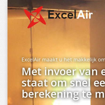
ExcelAir maakt u het makkelijk om
Met invoer van 
staat om snel e
berekening te m