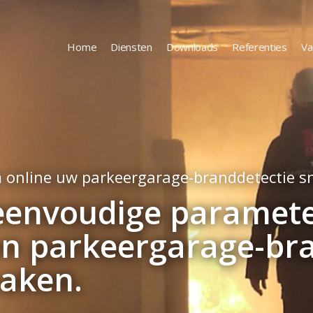
Home
Diensten
Downloads
Referenties
Va
 online uw parkeergarage-branddetectie sne
eenvoudige paramete
en parkeergarage-br
aken.