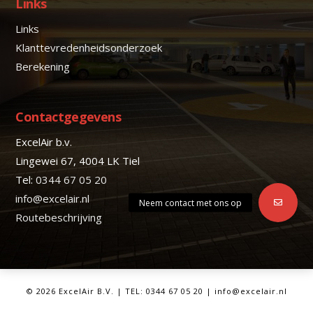
Links
Links
Klanttevredenheidsonderzoek
Berekening
Contactgegevens
ExcelAir b.v.
Lingewei 67, 4004 LK Tiel
Tel:
0344 67 05 20
info@excelair.nl
Routebeschrijving
©
2026 ExcelAir B.V. | TEL: 0344 67 05 20 |
info@excelair.nl