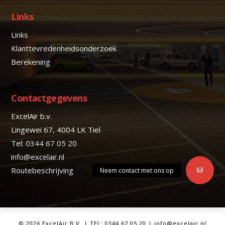
Links
Links
Klanttevredenheidsonderzoek
Berekening
Contactgegevens
ExcelAir b.v.
Lingewei 67, 4004 LK Tiel
Tel:
0344 67 05 20
info@excelair.nl
Routebeschrijving
©
2026 ExcelAir B.V. | TEL: 0344 67 05 20 |
info@excelair.nl