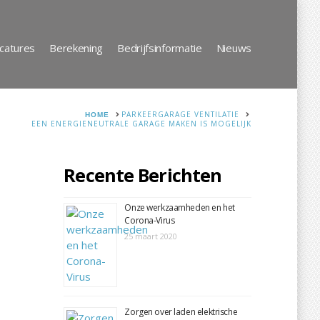
catures
Berekening
Bedrijfsinformatie
Nieuws
HOME
PARKEERGARAGE VENTILATIE
EEN ENERGIENEUTRALE GARAGE MAKEN IS MOGELIJK
Recente Berichten
Onze werkzaamheden en het
Corona-Virus
25 maart 2020
Zorgen over laden elektrische