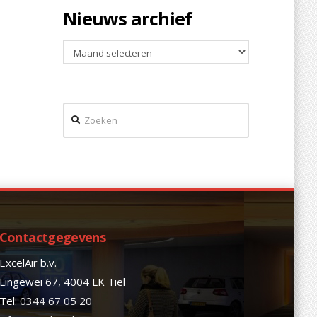
Nieuws archief
Nieuws
archief
Zoeken
Contactgegevens
ExcelAir b.v.
Lingewei 67, 4004 LK Tiel
Tel:
0344 67 05 20