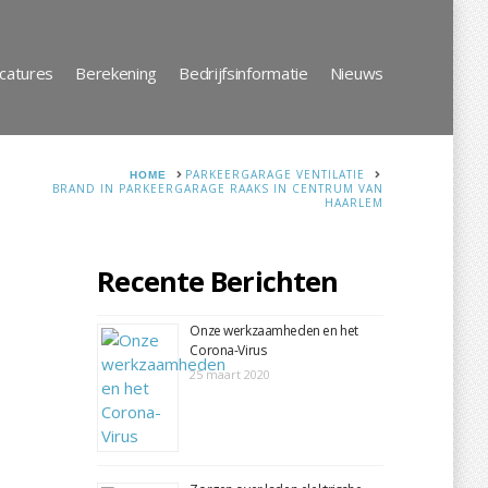
catures
Berekening
Bedrijfsinformatie
Nieuws
HOME
PARKEERGARAGE VENTILATIE
BRAND IN PARKEERGARAGE RAAKS IN CENTRUM VAN
HAARLEM
Recente Berichten
Onze werkzaamheden en het
Corona-Virus
25 maart 2020