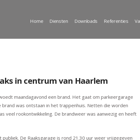
Home
Diensten
Downloads
Referenties
Va
aaks in centrum van Haarlem
m woedt maandagavond een brand. Het gaat om parkeergarage
e brand was ontstaan in het trappenhuis. Netten die worden
as veel rookontwikkeling. De brandweer was aanwezig en heeft
t publiek. De Raaksgarage is rond 21.30 uur weer vrijgegeven