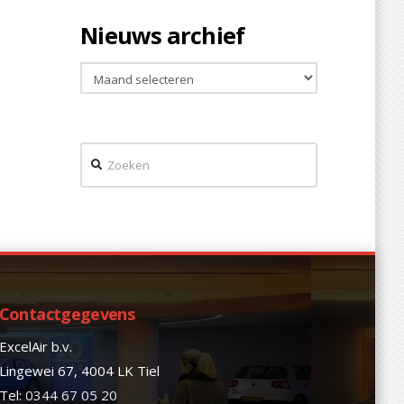
Nieuws archief
Nieuws
archief
Zoeken
Contactgegevens
ExcelAir b.v.
Lingewei 67, 4004 LK Tiel
Tel:
0344 67 05 20