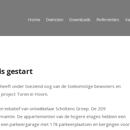
Home
Diensten
Downloads
Referenties
Va
s gestart
, heeft onder toeziend oog van de toekomstige bewoners en
 project Toren in Hoorn.
n initiatief van ontwikkelaar Scholtens Groep. De 209
enruimte. De appartementen van de hogere etages hebben een
ich een parkeergarage met 178 parkeerplaatsen en bergingen voor