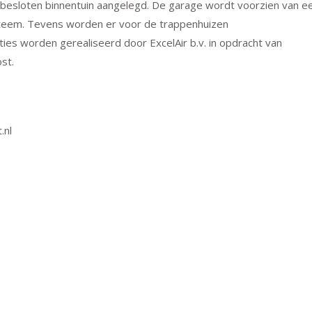
esloten binnentuin aangelegd. De garage wordt voorzien van e
ysteem. Tevens worden er voor de trappenhuizen
aties worden gerealiseerd door ExcelAir b.v. in opdracht van
st.
.nl