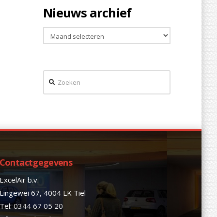
Nieuws archief
Nieuws
archief
Zoeken
Contactgegevens
ExcelAir b.v.
Lingewei 67, 4004 LK Tiel
Tel:
0344 67 05 20