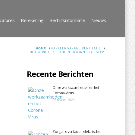
catures
Berekening
Bedrijfsinformatie
Nieuws
HOME
PARKEERGARAGE VENTILATIE
BOUW PROJECT TOREN HOORN IS GESTART
Recente Berichten
Onze werkzaamheden en het
Corona-Virus
25 maart 2020
Zorgen over laden elektrische