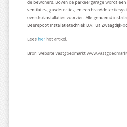
de bewoners. Boven de parkeergarage wordt een b
ventilatie-, gasdetectie-, en een branddetecties
overdrukinstallaties voorzien. Alle genoemd install
Beerepoot Installatietechniek B.V. uit Zwaagdijk-oo
Lees
hier
het artikel.
Bron: website vastgoedmarkt www.vastgoedmarkt