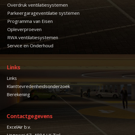
Overdruk ventilatiesystemen
Parkeergarageventilatie systemen
Programma van Eisen
Opleverproeven
RWA ventilatiesystemen
Service en Onderhoud
Links
Links
Klanttevredenheidsonderzoek
Berekening
Contactgegevens
ExcelAir b.v.
Lingewei 67, 4004 LK Tiel